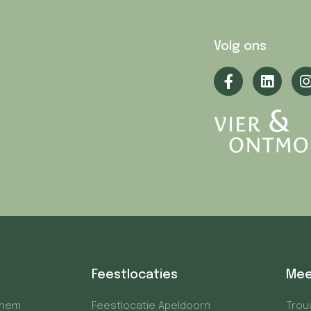
Volg ons
Feestlocaties
Mee
nhem
Feestlocatie Apeldoorn
Trou