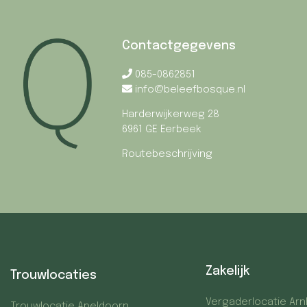
Contactgegevens
085-0862851
info@beleefbosque.nl
Harderwijkerweg 28
6961 GE Eerbeek
Routebeschrijving
Zakelijk
Trouwlocaties
Vergaderlocatie Ar
Trouwlocatie Apeldoorn