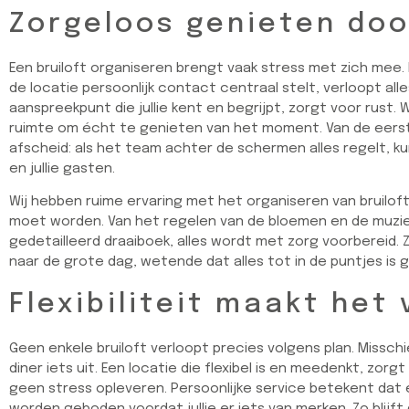
Zorgeloos genieten do
Een bruiloft organiseren brengt vaak stress met zich mee. 
de locatie persoonlijk contact centraal stelt, verloopt all
aanspreekpunt die jullie kent en begrijpt, zorgt voor rust.
ruimte om écht te genieten van het moment. Van de eerst
afscheid: als het team achter de schermen alles regelt, kunn
en jullie gasten.
Wij hebben ruime ervaring met het organiseren van bruilo
moet worden. Van het regelen van de bloemen en de muzie
gedetailleerd draaiboek, alles wordt met zorg voorbereid. 
naar de grote dag, wetende dat alles tot in de puntjes is 
Flexibiliteit maakt het 
Geen enkele bruiloft verloopt precies volgens plan. Missch
diner iets uit. Een locatie die flexibel is en meedenkt, zor
geen stress opleveren. Persoonlijke service betekent dat
worden geboden voordat jullie er iets van merken. Zo blijft