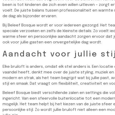
been is tot kinderen die zich even willen uitleven – zorgt 
voelt. De juiste balans tussen professionaliteit en warmte
de dag als bijzonder ervaren.
Bij Beleef Bosque wordt er voor iedereen gezorgd. Het t
speciale verzoeken en zelfs de kleinste details. Zo voelt i
warme sfeer en persoonlijke aandacht zorgen ervoor dat julli
ook voor jullie gasten een onvergetelijke dag wordt.
Aandacht voor jullie sti
Elke bruiloft is anders, omdat elk stel anders is. Een locatie
vaandel heeft, denkt mee over de juiste styling, muziek en 
modern en strak, als het team begrijpt wat bij jullie past, 
stijl en smaak. Dat vraagt om flexibiliteit, creativiteit en v
Beleef Bosque biedt verschillende zalen en settings die v
ingericht. Van een sfeervolle buitenlocatie tot een moderne
mogelijk. Het team helpt bij het kiezen van de juiste sfeer en
persoonlijke stijl. Zo wordt jullie bruiloft niet alleen een 