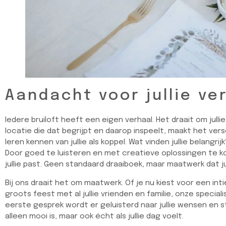
Aandacht voor jullie ve
Iedere bruiloft heeft een eigen verhaal. Het draait om jullie l
locatie die dat begrijpt en daarop inspeelt, maakt het versc
leren kennen van jullie als koppel. Wat vinden jullie belangrij
Door goed te luisteren en met creatieve oplossingen te k
jullie past. Geen standaard draaiboek, maar maatwerk dat ju
Bij ons draait het om maatwerk. Of je nu kiest voor een in
groots feest met al jullie vrienden en familie, onze special
eerste gesprek wordt er geluisterd naar jullie wensen en sti
alleen mooi is, maar ook écht als jullie dag voelt.