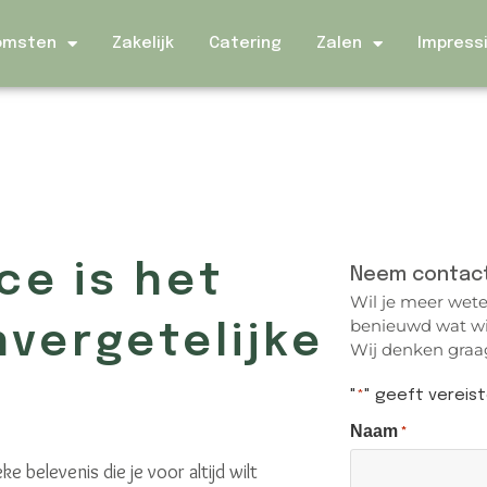
omsten
Zakelijk
Catering
Zalen
Impress
ce is het
Neem contac
Wil je meer wete
benieuwd wat wi
vergetelijke
Wij denken graag
"
" geeft vereis
*
Naam
*
e belevenis die je voor altijd wilt