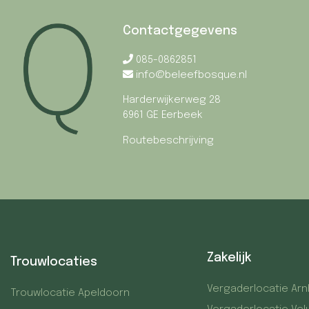
Contactgegevens
085-0862851
info@beleefbosque.nl
Harderwijkerweg 28
6961 GE Eerbeek
Routebeschrijving
Zakelijk
Trouwlocaties
Vergaderlocatie Ar
Trouwlocatie Apeldoorn