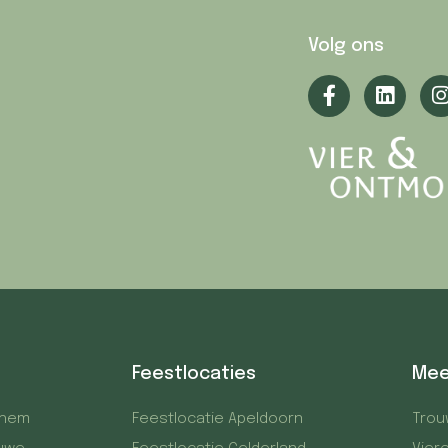
Volg ons
Feestlocaties
Mee
nhem
Feestlocatie Apeldoorn
Trou