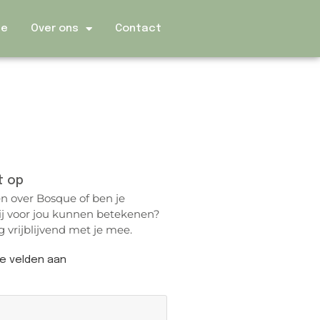
ie
Over ons
Contact
t op
n over Bosque of ben je
j voor jou kunnen betekenen?
 vrijblijvend met je mee.
te velden aan