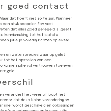
or goed contact
Maar dat hoeft niet zo te zijn. Wanneer
es een stuk soepeler. Een vast
 Weten dat alles goed geregeld is, geeft
e kennismaking tot het laatste
en jullie je volledig richten op elkaar
ften en weten precies waar op gelet
k tot het opstellen van een
Zo kunnen jullie vol vertrouwen toeleven
geregeld.
verschil
ien verandert het weer of loopt het
gt ervoor dat deze kleine veranderingen
 er snel wordt geschakeld en oplossingen
 de sfeer ontspannen en kunnen jullie