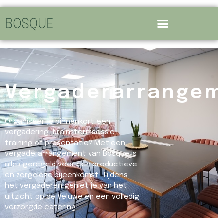
Vergaderarrange
Organiseer je binnenkort een
vergadering, brainstormsessie,
training of presentatie? Met een
vergaderarrangement van Bosque is
alles geregeld voor een productieve
en zorgeloze bijeenkomst. Tijdens
het vergaderen geniet je van het
uitzicht op de Veluwe en een volledig
verzorgde catering.