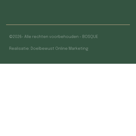
©
2026
- Alle rechten voorbehouden - BOSQUE
Realisatie: Doelbewust Online Marketing