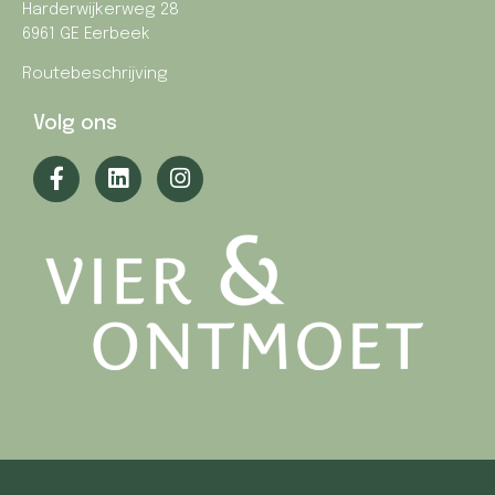
Harderwijkerweg 28
6961 GE Eerbeek
Routebeschrijving
Volg ons